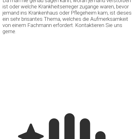
Da man nie genau sagen kann, woran jemand verstorben
ist oder welche Krankheitserreger zugange waren, bevor
jemand ins Krankenhaus oder Pflegeheim kam, ist dieses
ein sehr brisantes Thema, welches die Aufmerksamkeit
von einem Fachmann erfordert. Kontaktieren Sie uns
gerne.
Leistungen rund um
Tatortreinigung im
Überblick