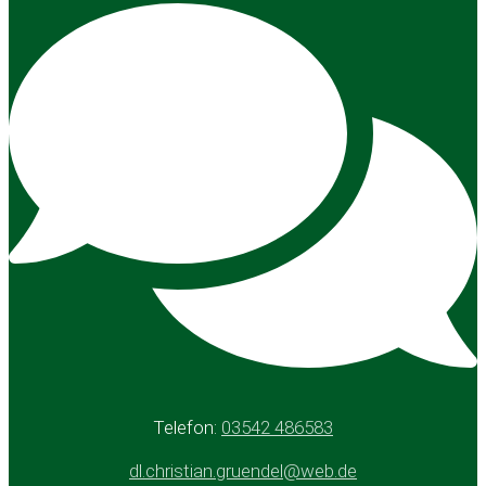
Telefon:
03542 486583
dl.christian.gruendel@web.de