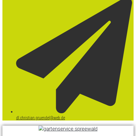
dl.christian.gruendel@web.de