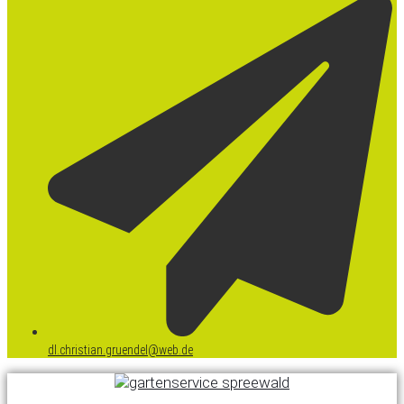
dl.christian.gruendel@web.de