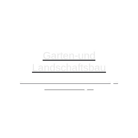
Garten-und
Landschaftsbau
Informieren Sie sich hier über unsere vielfältigen
Gartendienstleistungen.